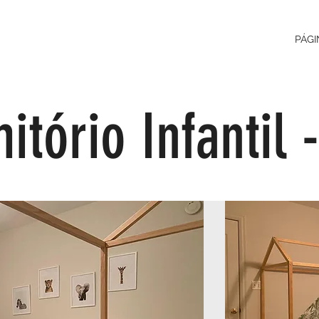
PÁGI
tório Infantil -