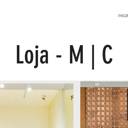
PÁGI
Loja - M | C